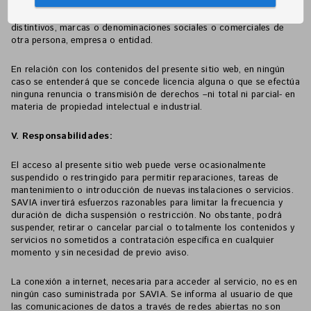
sitio Web de Savia, así como presentar el sitio Web de Savia o la
información contenida en ellas bajo frames o marcos, signos
distintivos, marcas o denominaciones sociales o comerciales de
otra persona, empresa o entidad.
En relación con los contenidos del presente sitio web, en ningún
caso se entenderá que se concede licencia alguna o que se efectúa
ninguna renuncia o transmisión de derechos –ni total ni parcial- en
materia de propiedad intelectual e industrial.
V. Responsabilidades:
El acceso al presente sitio web puede verse ocasionalmente
suspendido o restringido para permitir reparaciones, tareas de
mantenimiento o introducción de nuevas instalaciones o servicios.
SAVIA invertirá esfuerzos razonables para limitar la frecuencia y
duración de dicha suspensión o restricción. No obstante, podrá
suspender, retirar o cancelar parcial o totalmente los contenidos y
servicios no sometidos a contratación específica en cualquier
momento y sin necesidad de previo aviso.
La conexión a internet, necesaria para acceder al servicio, no es en
ningún caso suministrada por SAVIA. Se informa al usuario de que
las comunicaciones de datos a través de redes abiertas no son