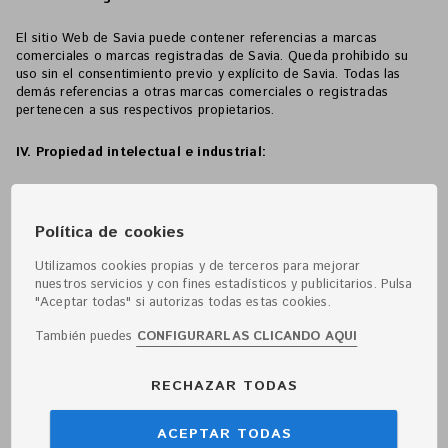
El sitio Web de Savia puede contener referencias a marcas
comerciales o marcas registradas de Savia. Queda prohibido su
uso sin el consentimiento previo y explícito de Savia. Todas las
demás referencias a otras marcas comerciales o registradas
pertenecen a sus respectivos propietarios.
IV. Propiedad intelectual e industrial:
Los derechos de propiedad intelectual del contenido del sitio Web
de Savia, su diseño gráfico y códigos son titularidad de Savia y,
por tanto, queda prohibida su reproducción, distribución,
Política de cookies
comunicación pública y transformación, salvo autorización explícita
y por escrito de Savia. Igualmente, todos los nombres comerciales,
Utilizamos cookies propias y de terceros para mejorar
marcas o signos distintivos de cualquier clase contenidos en el
nuestros servicios y con fines estadísticos y publicitarios. Pulsa
sitio Web de Savia están sujetos a derechos de propiedad
"Aceptar todas" si autorizas todas estas cookies.
intelectual o industrial de SAVIA o, en su caso, de terceros
También puedes
CONFIGURARLAS CLICANDO AQUI
titulares de los mismos que han autorizado debidamente su
inclusión en el sitio web.
RECHAZAR TODAS
Queda prohibido, salvo en los casos en que expresamente lo
autorice Savia y robots de búsqueda, establecer enlaces,
ACEPTAR TODAS
hipervínculos o links, desde portales o sitios Web de terceros al